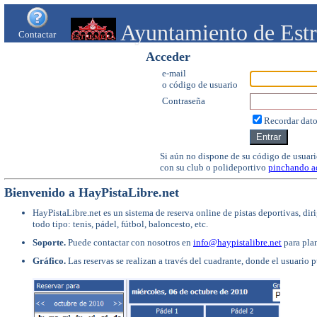
Ayuntamiento de Est
Contactar
Acceder
e-mail
o código de usuario
Contraseña
Recordar dat
Si aún no dispone de su código de usuari
con su club o polideportivo
pinchando a
Bienvenido a HayPistaLibre.net
HayPistaLibre.net es un sistema de reserva online de pistas deportivas, dir
todo tipo: tenis, pádel, fútbol, baloncesto, etc.
Soporte.
Puede contactar con nosotros en
info@haypistalibre.net
para plan
Gráfico.
Las reservas se realizan a través del cuadrante, donde el usuario 